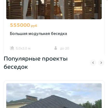
555000
руб
Большая модульная беседка
5,0х3,0 м.
до 20
Популярные проекты
ОФОРМИТЬ ЗАКАЗ
беседок