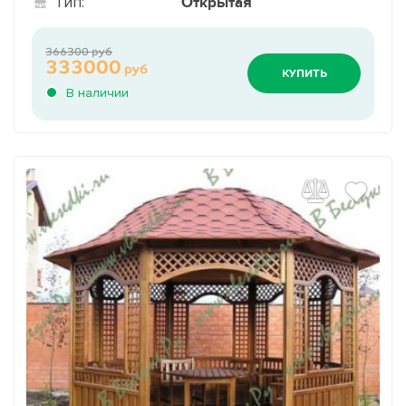
Открытая
Тип:
366300 руб
333000
руб
КУПИТЬ
В наличии