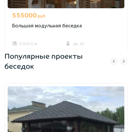
555000
руб
Большая модульная беседка
5,0х3,0 м.
до 20
Популярные проекты
ОФОРМИТЬ ЗАКАЗ
беседок