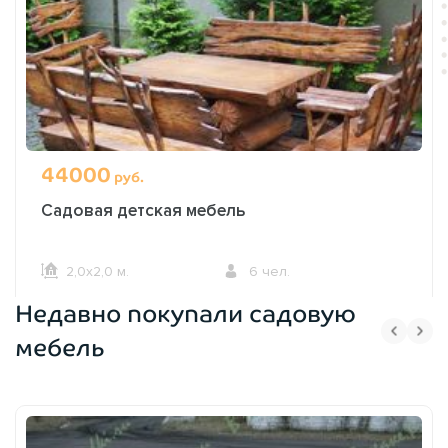
44000
руб.
Садовая детская мебель
2,0х2,0 м.
6 чел.
Недавно покупали садовую
ОФОРМИТЬ ЗАКАЗ
мебель