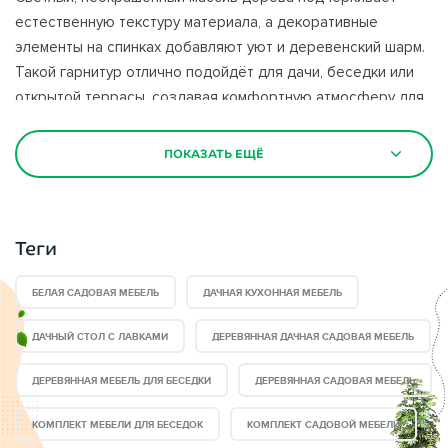
естественную текстуру материала, а декоративные
элементы на спинках добавляют уют и деревенский шарм.
Такой гарнитур отлично подойдёт для дачи, беседки или
открытой террасы, создавая комфортную атмосферу для
отдыха и застолий на свежем воздухе.
ПОКАЗАТЬ ЕЩЁ
Садовая мебель
— важная деталь при благоустройстве
дачного участка и сада. Правильно подобранная мебель
является не только декором сада, но также выполняет
Теги
много других бытовых функций. Вы сможете любоваться
закатом на удобной лавочке или устраивать веселые
БЕЛАЯ САДОВАЯ МЕБЕЛЬ
ДАЧНАЯ КУХОННАЯ МЕБЕЛЬ
пикники за столом.
ДАЧНЫЙ СТОЛ С ЛАВКАМИ
ДЕРЕВЯННАЯ ДАЧНАЯ САДОВАЯ МЕБЕЛЬ
Преимущество садовой мебели
в интернет магазине
ВБеседки.Ру:
ДЕРЕВЯННАЯ МЕБЕЛЬ ДЛЯ БЕСЕДКИ
ДЕРЕВЯННАЯ САДОВАЯ МЕБЕЛЬ
КОМПЛЕКТ МЕБЕЛИ ДЛЯ БЕСЕДОК
КОМПЛЕКТ САДОВОЙ МЕБЕЛИ
— Оригинальный стиль и дизайн;