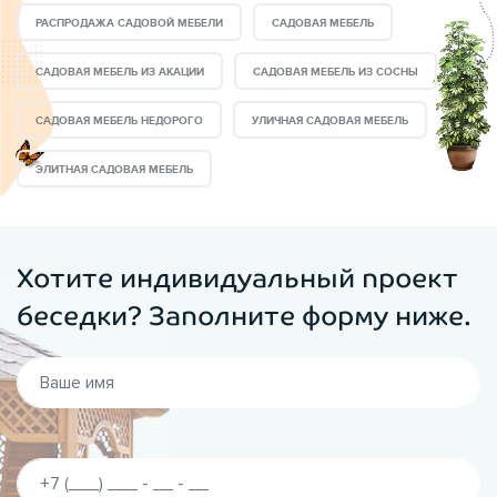
РАСПРОДАЖА САДОВОЙ МЕБЕЛИ
САДОВАЯ МЕБЕЛЬ
закатом на удобной лавочке или устраивать веселые
пикники за столом.
САДОВАЯ МЕБЕЛЬ ИЗ АКАЦИИ
САДОВАЯ МЕБЕЛЬ ИЗ СОСНЫ
Преимущество садовой мебели
в интернет магазине
САДОВАЯ МЕБЕЛЬ НЕДОРОГО
УЛИЧНАЯ САДОВАЯ МЕБЕЛЬ
ВБеседки.Ру:
ЭЛИТНАЯ САДОВАЯ МЕБЕЛЬ
— Оригинальный стиль и дизайн;
— Высокое качество;
— 100% гарантия на товар.
Хотите индивидуальный проект
Изготовление:
Мы самостоятельно изготавливаем
беседки? Заполните форму ниже.
садовую мебель: столы, стулья, лавки, домики. Весь
процесс производится в сжатые сроки и выполняется
только из высококачественных материалов.
Вместимость:
8 человек
Категория:
Детская мебель: стол и стулья