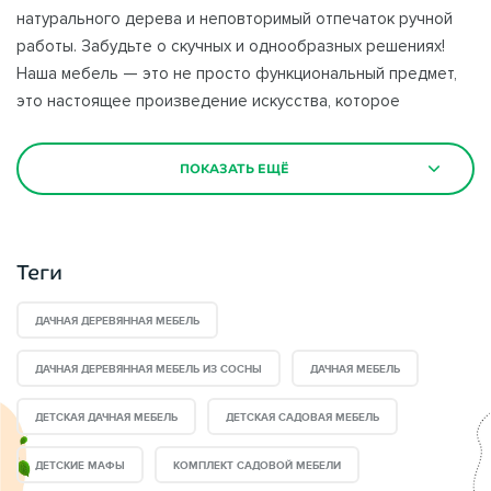
натурального дерева и неповторимый отпечаток ручной
работы. Забудьте о скучных и однообразных решениях!
Наша мебель — это не просто функциональный предмет,
это настоящее произведение искусства, которое
подчеркнет вашу индивидуальность и создаст атмосферу
уюта и гармонии с природой. Соберитесь всей семьёй или
ПОКАЗАТЬ ЕЩЁ
с друзьями за этим великолепным столом и насладитесь
вкусными блюдами на свежем воздухе. Почувствуйте себя
ближе к природе, ощутите её силу и красоту! Позвольте
себе роскошь отдыха в окружении уникальной мебели,
Теги
которая будет радовать вас долгие годы. Закажите этот
комплект прямо сейчас и превратите свой сад в
ДАЧНАЯ ДЕРЕВЯННАЯ МЕБЕЛЬ
волшебное место!
ДАЧНАЯ ДЕРЕВЯННАЯ МЕБЕЛЬ ИЗ СОСНЫ
ДАЧНАЯ МЕБЕЛЬ
Садовая мебель
— важная деталь при благоустройстве
ДЕТСКАЯ ДАЧНАЯ МЕБЕЛЬ
ДЕТСКАЯ САДОВАЯ МЕБЕЛЬ
дачного участка и сада. Правильно подобранная мебель
является не только декором сада, но также выполняет
ДЕТСКИЕ МАФЫ
КОМПЛЕКТ САДОВОЙ МЕБЕЛИ
много других бытовых функций. Вы сможете любоваться