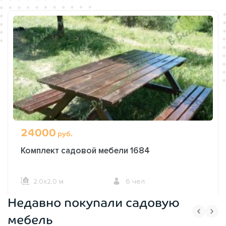
24000
руб.
Комплект садовой мебели 1684
2,0х2,0 м.
6 чел.
Недавно покупали садовую
ОФОРМИТЬ ЗАКАЗ
мебель