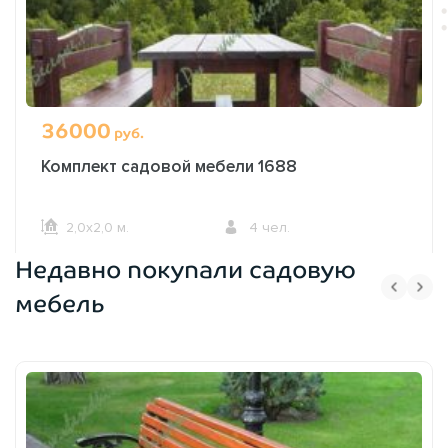
36000
руб.
Комплект садовой мебели 1688
2,0х2,0 м.
4 чел.
Недавно покупали садовую
ОФОРМИТЬ ЗАКАЗ
мебель