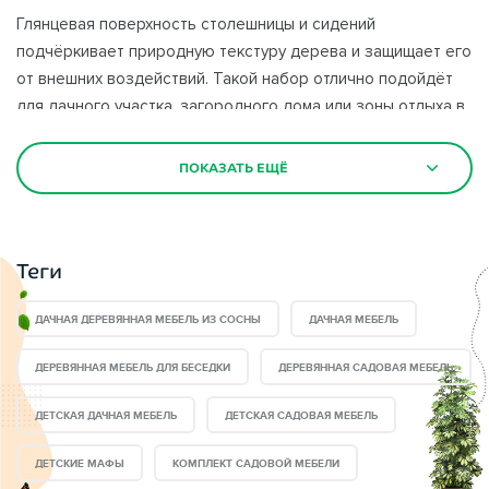
Глянцевая поверхность столешницы и сидений
подчёркивает природную текстуру дерева и защищает его
от внешних воздействий. Такой набор отлично подойдёт
для дачного участка, загородного дома или зоны отдыха в
саду, гармонично вписываясь в природное окружение.
ПОКАЗАТЬ ЕЩЁ
Детская садовая мебель
— важная деталь при
благоустройстве дачного участка и сада. Правильно
подобранная мебель является не только декором сада, но
Теги
также выполняет много других бытовых функций. Ваши
дети смогут любоваться закатом на удобных стульях или
ДАЧНАЯ ДЕРЕВЯННАЯ МЕБЕЛЬ ИЗ СОСНЫ
ДАЧНАЯ МЕБЕЛЬ
устраивать веселые пикники за столом.
ДЕРЕВЯННАЯ МЕБЕЛЬ ДЛЯ БЕСЕДКИ
ДЕРЕВЯННАЯ САДОВАЯ МЕБЕЛЬ
Преимущество детской садовой мебели
в интернет
магазине ВБеседки.Ру:
ДЕТСКАЯ ДАЧНАЯ МЕБЕЛЬ
ДЕТСКАЯ САДОВАЯ МЕБЕЛЬ
ДЕТСКИЕ МАФЫ
КОМПЛЕКТ САДОВОЙ МЕБЕЛИ
— Оригинальный стиль и дизайн;