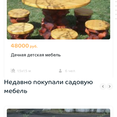
48000
руб.
Дачная детская мебель
1,5х1,5 м.
6 чел.
Недавно покупали садовую
ОФОРМИТЬ ЗАКАЗ
мебель