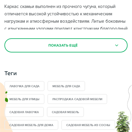
Каркас скамьи выполнен из прочного чугуна, который
отличается высокой устойчивостью к механическим
нагрузкам и атмосферным воздействиям. Литые боковины
с изысканными узорами придают конструкции благородный
и изящный вид, подчеркивая стиль участка. Сиденье и
спинка изготовлены из натурального дерева,
ПОКАЗАТЬ ЕЩЁ
обработанного защитными составами, что обеспечивает
его долговечность, устойчивость к влаге и ультрафиолету.
Теги
Скамейка идеально впишется в ландшафтный дизайн сада,
зоны отдыха на даче или городского парка. Ее можно
ЛАВОЧКА ДЛЯ САДА
МЕБЕЛЬ ДЛЯ САДА
разместить вдоль дорожек, у цветников или возле
водоемов, создавая уютный уголок для расслабления.
МЕБЕЛЬ ДЛЯ УЛИЦЫ
РАСПРОДАЖА САДОВОЙ МЕБЕЛИ
Удобные подлокотники и эргономичная спинка
обеспечивают комфорт даже при длительном сидении.
САДОВАЯ ЛАВОЧКА
САДОВАЯ МЕБЕЛЬ
САДОВАЯ МЕБЕЛЬ ДЛЯ ДОМА
САДОВАЯ МЕБЕЛЬ ИЗ СОСНЫ
Такое изделие станет не просто функциональным