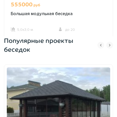
555000
руб
Большая модульная беседка
5,0х3,0 м.
до 20
Популярные проекты
ОФОРМИТЬ ЗАКАЗ
беседок