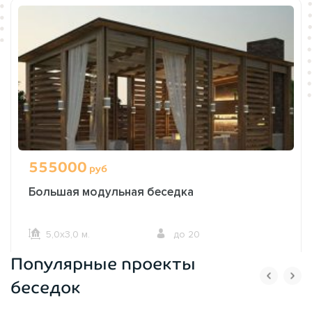
555000
руб
Большая модульная беседка
5,0х3,0 м.
до 20
Популярные проекты
ОФОРМИТЬ ЗАКАЗ
беседок