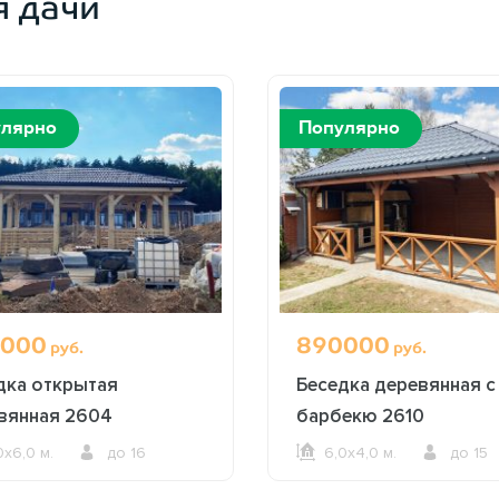
я дачи
улярно
Популярно
000
890000
руб.
руб.
дка открытая
Беседка деревянная с
вянная 2604
барбекю 2610
0х6,0 м.
до 16
6,0х4,0 м.
до 15