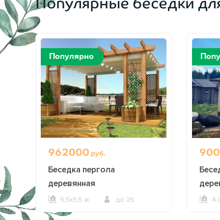
Популярные беседки дл
Популярно
Поп
962000
900
руб.
ая
Беседка пергола
Бесе
деревянная
дере
5,5х5,5 м.
до 25
4,