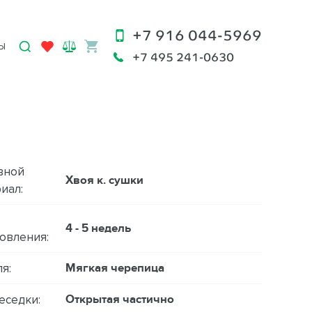
+7 916 044-5969
Ы
+7 495 241-0630
вной
Хвоя к. сушки
иал:
4 - 5 недель
овления:
Мягкая черепица
я:
Открытая частично
еседки: