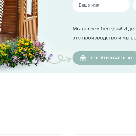
при поставке заказчику.
лектрифицировать беседку.
Мы делаем беседки! И дел
это производство и мы р
й беседки 113 выполняется кровельным материал
nglas и Katepal. Качественный кровельный матери
ПЕРЕЙТИ В ГАЛЕРЕЮ
 время зимы.
едставлена максимально широко, легко подбирает
ах Москвы и Московской области.
ансированный выбор для Вашего загородного отды