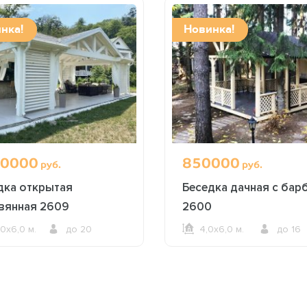
нка!
Новинка!
0000
850000
руб.
руб.
дка открытая
Беседка дачная с бар
вянная 2609
2600
,0х6,0 м.
до 20
4,0х6,0 м.
до 16
ОФОРМИТЬ ЗАКАЗ
ОФОРМИТЬ ЗАКАЗ