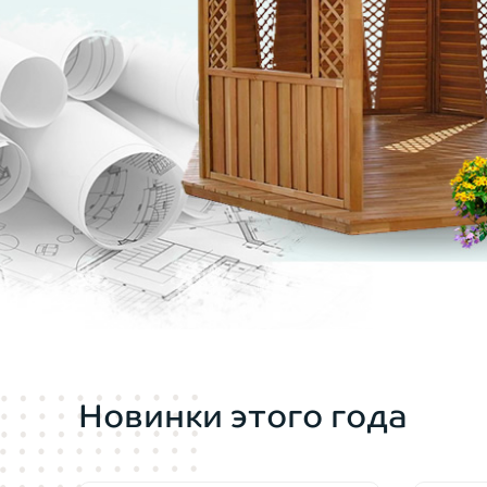
мы всегда включаем в стоимость беседки 
Высокий купол крыши
позволяет удобно э
Покрытие крыши
— кровля прямоугольно
черепицу для беседок мы заказываем у Shi
компенсирует жару и не задержит снег во
Садовая мебель
под эту форму беседки пр
условии заказа беседки), так и в магазин
Беседка деревянная 113- хороший и сбал
Новинки этого года