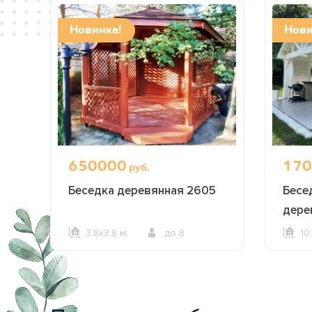
Новинка!
Нови
650000
170
руб.
Беседка деревянная 2605
Бесе
дере
3,8х3,8 м.
до 8
10
ОФОРМИТЬ ЗАКАЗ