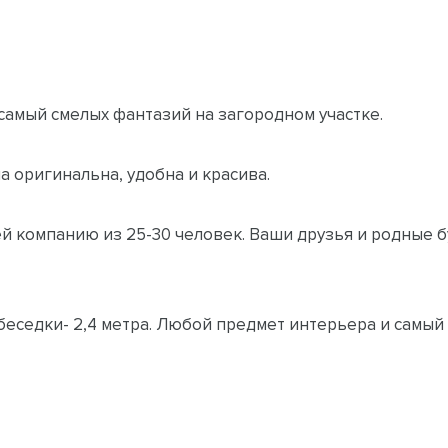
амый смелых фантазий на загородном участке.
а оригинальна, удобна и красива.
ей компанию из 25-30 человек. Ваши друзья и родные
еседки- 2,4 метра. Любой предмет интерьера и самый 
влении точно и четко подгоняются друг к другу. Они 
ыхания узлов и стыков в беседке.