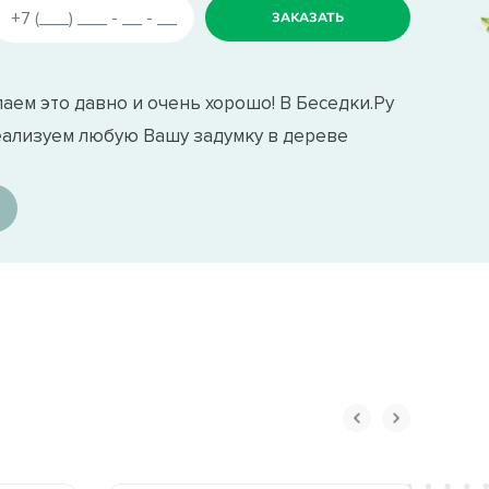
аем это давно и очень хорошо! В Беседки.Ру
еализуем любую Вашу задумку в дереве
ом проверенных поставщиков. Мягкую
ал снизит шум в беседке во время дождя,
ся как на нашем производстве (при
ха.