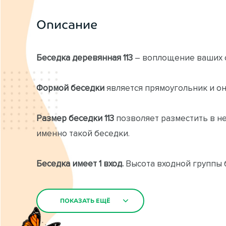
Описание
Беседка деревянная 113
– воплощение ваших с
Формой беседки
является прямоугольник и он
Размер беседки 113
позволяет разместить в н
именно такой беседки.
Беседка имеет 1 вход.
Высота входной группы б
осложнений.
ПОКАЗАТЬ ЕЩЁ
ПОКАЗАТЬ ЕЩЁ
Детали прямоугольной беседки 113
при изгото
камерной сушки, что исключает скрипы и расс