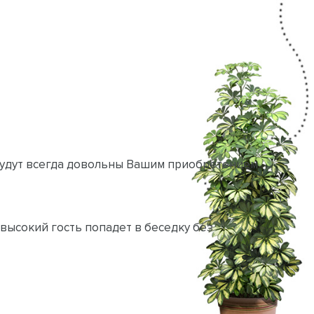
 будут всегда довольны Вашим приобретением
высокий гость попадет в беседку без
изготавливаются из качественной древесины