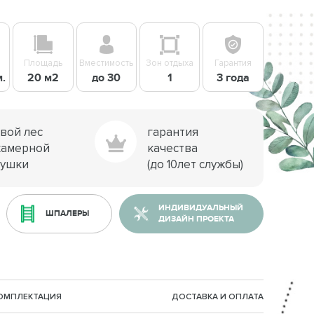
Площадь
Вместимость
Зон отдыха
Гарантия
м.
20 м2
до 30
1
3 года
свой лес
гарантия
камерной
качества
сушки
(до 10лет службы)
ИНДИВИДУАЛЬНЫЙ
ШПАЛЕРЫ
ДИЗАЙН ПРОЕКТА
КОМПЛЕКТАЦИЯ
ДОСТАВКА И ОПЛАТА