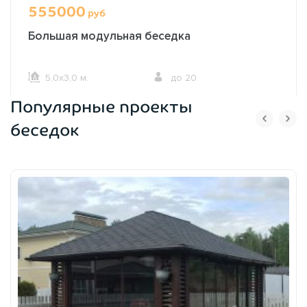
555000
руб
Большая модульная беседка
5,0х3,0 м.
до 20
Популярные проекты
ОФОРМИТЬ ЗАКАЗ
беседок