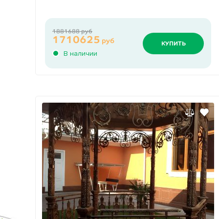
1881688 руб
1710625
руб
КУПИТЬ
В наличии