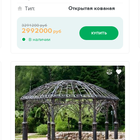
Открытая кованая
Тип:
3291200 руб
2992000
руб
КУПИТЬ
В наличии