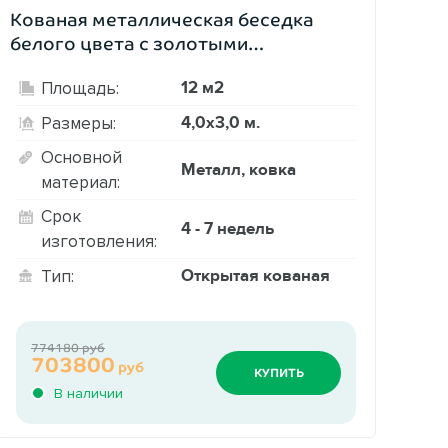
Кованая металлическая беседка
белого цвета с золотыми
элементами
12 м2
Площадь:
4,0х3,0 м.
Размеры:
Основной
Металл, ковка
материал:
Срок
4 - 7 недель
изготовления:
Открытая кованая
Тип:
774180 руб
703800
руб
КУПИТЬ
В наличии