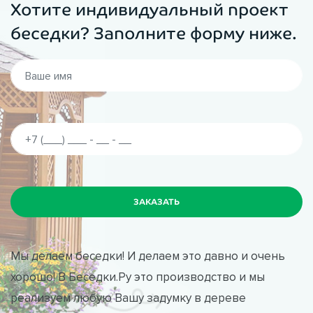
Хотите индивидуальный проект
элементы точно и четко подгоняются друг к другу. Они
изготавливаются из качественного металла, что
беседки? Заполните форму ниже.
исключает скрипы и рассыхания узлов и стыков в беседке.
Мы делаем беседки! И делаем это давно и очень
хорошо! В Беседки.Ру это производство и мы
реализуем любую Вашу задумку в дереве