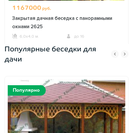
1167000
руб.
Закрытая дачная беседка с панорамными
окнами 2625
6,0х4,0 м.
до 16
Популярные беседки для
ОФОРМИТЬ ЗАКАЗ
дачи
Популярно