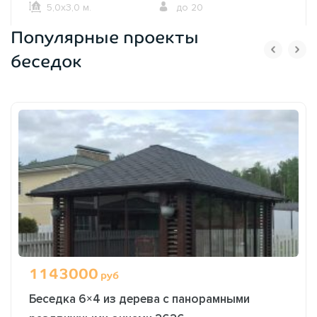
5,0х3,0 м.
до 20
Популярные проекты
ОФОРМИТЬ ЗАКАЗ
беседок
1143000
руб
Беседка 6×4 из дерева с панорамными