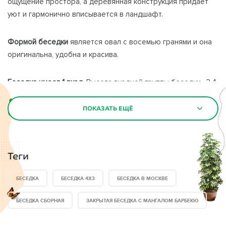
ощущение простора, а деревянная конструкция придает
уют и гармонично вписывается в ландшафт.
Формой беседки
является овал с восемью гранями и она
оригинальна, удобна и красива.
Беседка имеет 1 вход
. Высота входной группы беседки- 2.4
метра. Любой предмет интерьера и самый высокий гость
попадет в беседку без осложнений.
ПОКАЗАТЬ ЕЩЁ
Размер беседки
1634 позволяет разместить в ней
компанию из 12-17 человек. Ваши родные и близкие будут
Теги
всегда довольны Вашим приобретением именно такой
беседки.
БЕСЕДКА
БЕСЕДКА 4X3
БЕСЕДКА В МОСКВЕ
Составные элементы
беседки 1634 при изготовлении
БЕСЕДКА СБОРНАЯ
ЗАКРЫТАЯ БЕСЕДКА С МАНГАЛОМ БАРБЕКЮ
точно и четко подгоняются друг к другу. Они