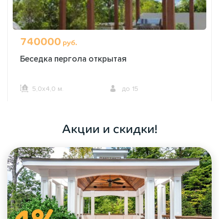
опыт в производстве беседок;
Гарантия на любую беседку — 5 лет!
740000
руб.
ПОКАЗАТЬ ЕЩЁ
Беседка пергола открытая
5,0х4,0 м.
до 15
ОФОРМИТЬ ЗАКАЗ
Акции и скидки!