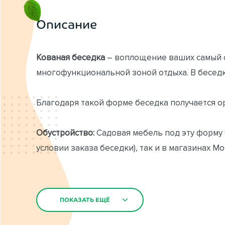
Описание
Кованая беседка
– воплощение ваших самый см
многофункциональной зоной отдыха. В беседке
Благодаря такой форме беседка получается о
Обустройство:
Садовая мебель под эту форму 
условии заказа беседки), так и в магазинах М
Благодаря удобному входу любой предмет инт
ПОКАЗАТЬ ЕЩЁ
Ваши друзья и родные будут всегда довольны