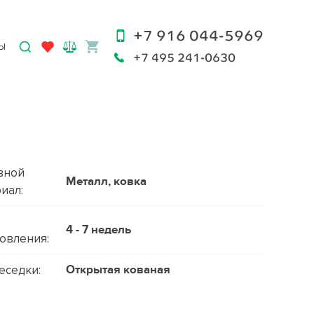
+7 916 044-5969
Ы
+7 495 241-0630
вной
Металл, ковка
иал:
4 - 7 недель
овления:
Открытая кованая
еседки: