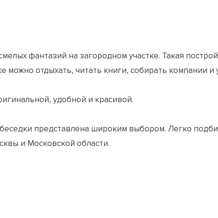
елых фантазий на загородном участке. Такая постройк
 можно отдыхать, читать книги, собирать компании и 
ригинальной, удобной и красивой.
беседки представлена широким выбором. Легко подби
осквы и Московской области.
ерьера, мебель и даже самый высокий гость попадает 
 приобретением именно такой беседки.