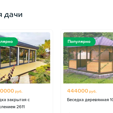
я дачи
улярно
Популярно
0000
444000
руб.
руб.
дка закрытая с
Беседка деревянная 1
клением 2611