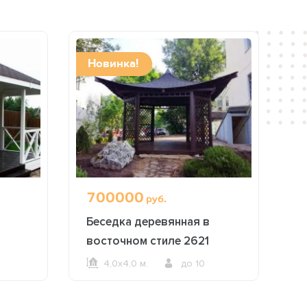
Новинка!
Н
700000
1
руб.
Беседка деревянная в
Б
восточном стиле 2621
д
4,0х4,0 м.
до 10
ОФОРМИТЬ ЗАКАЗ