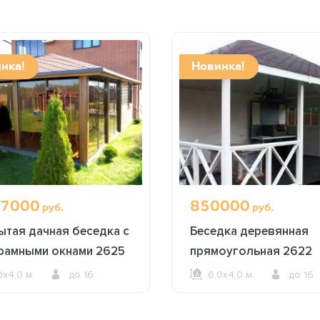
нка!
Новинка!
7000
850000
руб.
руб.
ытая дачная беседка с
Беседка деревянная
рамными окнами 2625
прямоугольная 2622
0х4,0 м.
до 16
6,0х4,0 м.
до 16
ОФОРМИТЬ ЗАКАЗ
ОФОРМИТЬ ЗАКАЗ