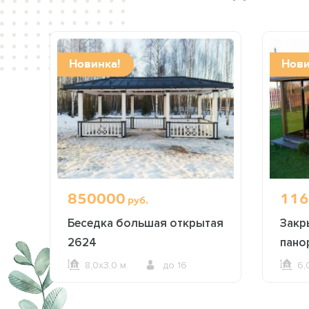
Новинка!
Нови
850000
116
руб.
Беседка большая открытая
Закр
2624
пано
8,0х3,0 м.
до 16
6,
ОФОРМИТЬ ЗАКАЗ