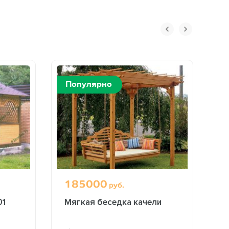
Популярно
П
185000
3
руб.
01
Мягкая беседка качели
Б
м