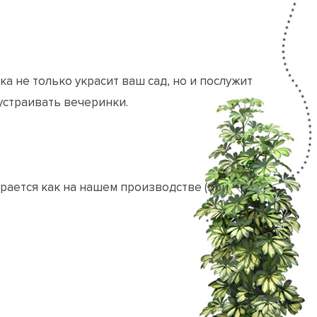
а не только украсит ваш сад, но и послужит
устраивать вечеринки.
рается как на нашем производстве (при
в беседку без препятствий.