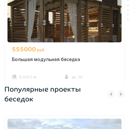
555000
руб
Большая модульная беседка
5,0х3,0 м.
до 20
Популярные проекты
ОФОРМИТЬ ЗАКАЗ
беседок