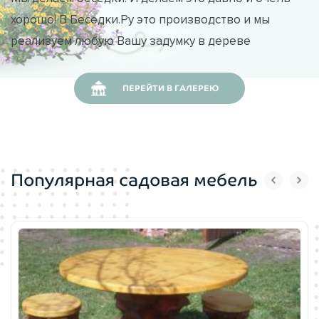
хорошо! В Беседки.Ру это производство и мы
Производитель:
ВБеседки.Ру
реализуем любую Вашу задумку в дереве
ПЕРЕЙТИ В ГАЛЕРЕЮ
Популярная садовая мебель