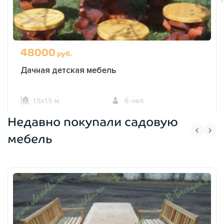
48000
руб.
Дачная детская мебель
1,5х1,5 м.
6 чел.
Недавно покупали садовую
ОФОРМИТЬ ЗАКАЗ
мебель