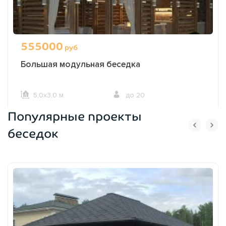
555000
руб
Большая модульная беседка
5,0х3,0 м.
до 20
Популярные проекты
ОФОРМИТЬ ЗАКАЗ
беседок