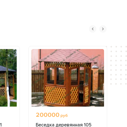
200000
3
руб
1
Беседка деревянная 105
Ш