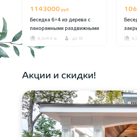
1143000
106
руб
Беседка 6×4 из дерева с
Бесе
панорамными раздвижными
закр
окнами 2626
2615
6,0х4,0 м.
до 16
6,
ОФОРМИТЬ ЗАКАЗ
Акции и скидки!