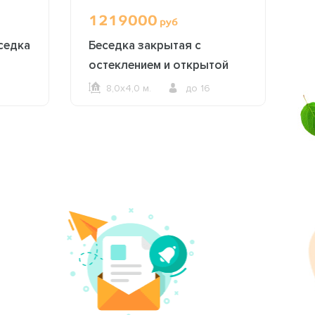
1219000
1
руб
седка
Беседка закрытая с
Б
остеклением и открытой
с
зоной барбекю 2613
8,0х4,0 м.
до 16
ОФОРМИТЬ ЗАКАЗ