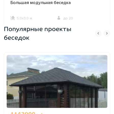
Большая модульная беседка
5,0х3,0 м.
до 20
Популярные проекты
ОФОРМИТЬ ЗАКАЗ
беседок
1143000