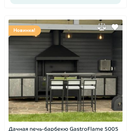
Новинка!
Дачная печь-барбекю GastroFlame 5005