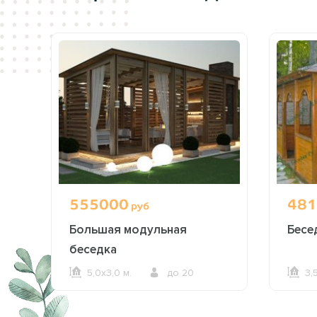
555000
481
руб
Большая модульная
Бесе
беседка
5,0х3,0 м.
до 20
3,
ОФОРМИТЬ ЗАКАЗ