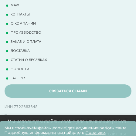
МАФ
КОНТАКТЫ
О КОМПАНИИ
ПРОИЗВОДСТВО
ЗАКАЗ И ОПЛАТА
ДОСТАВКА
СТАТЬИ О БЕСЕДКАХ
НОВОСТИ
ГАЛЕРЕЯ
СВЯЗАТЬСЯ С НАМИ
ИНН 7722683648
_
В Беседки.Ру производственно-торговая компания с опытом 15+ лет
Мы используем файлы cookie для улучшения работы
в производстве беседок
сайта. Подробную информацию вы найдете в
Мы используем файлы cookie для улучшения работы сайта.
Подробную информацию вы найдете в
Политике
Политике
. Продолжая просматривать этот сайт, вы