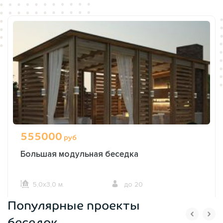
555000
руб
Большая модульная беседка
5,0х3,0 м.
до 20
Популярные проекты
ОФОРМИТЬ ЗАКАЗ
беседок