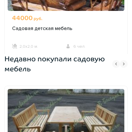
44000
руб.
Садовая детская мебель
2,0х2,0 м.
6 чел.
Недавно покупали садовую
ОФОРМИТЬ ЗАКАЗ
мебель