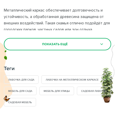
Металлический каркас обеспечивает долговечность и
устойчивость, а обработанная древесина защищена от
внешних воздействий. Такая скамья отлично подойдёт для
городских парков, частных садов или зон отдыха.
Садовая мебель
— важная деталь при благоустройстве
ПОКАЗАТЬ ЕЩЁ
дачного участка и сада. Правильно подобранная мебель
является не только декором сада, но также выполняет
много других бытовых функций. Вы сможете любоваться
Теги
закатом на удобной лавочке или устраивать веселые
пикники за столом.
ЛАВОЧКА ДЛЯ САДА
ЛАВОЧКА НА МЕТАЛЛИЧЕСКОМ КАРКАСЕ
Преимущество садовой мебели
в интернет магазине
МЕБЕЛЬ ДЛЯ САДА
МЕБЕЛЬ ДЛЯ УЛИЦЫ
САДОВАЯ ЛАВОЧКА
ВБеседки.Ру:
САДОВАЯ МЕБЕЛЬ
— Оригинальный стиль и дизайн;