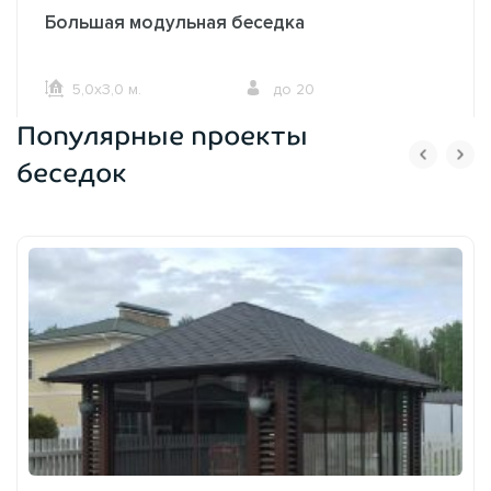
Большая модульная беседка
5,0х3,0 м.
до 20
Популярные проекты
ОФОРМИТЬ ЗАКАЗ
беседок