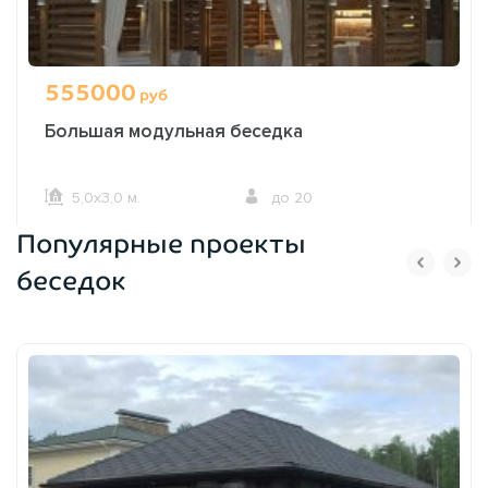
555000
руб
Большая модульная беседка
5,0х3,0 м.
до 20
Популярные проекты
ОФОРМИТЬ ЗАКАЗ
беседок