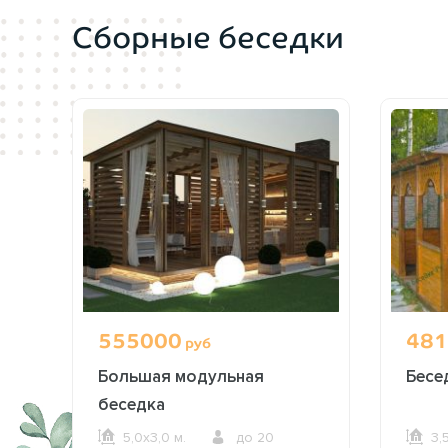
Сборные беседки
555000
481
руб
Большая модульная
Бесе
беседка
5,0х3,0 м.
до 20
3,