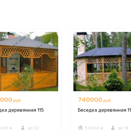
000
740000
руб
руб
дка деревянная 115
Беседка деревянная 11
5х3,5 м.
до 22
5,0х4,0 м.
до 18