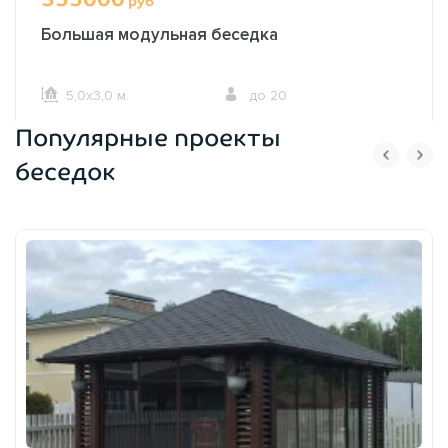
руб
Большая модульная беседка
5,0х3,0 м.
до 20
Популярные проекты
ОФОРМИТЬ ЗАКАЗ
беседок