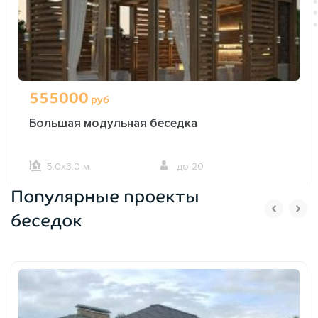
555000
руб
Большая модульная беседка
5,0х3,0 м.
до 20
Популярные проекты
ОФОРМИТЬ ЗАКАЗ
беседок