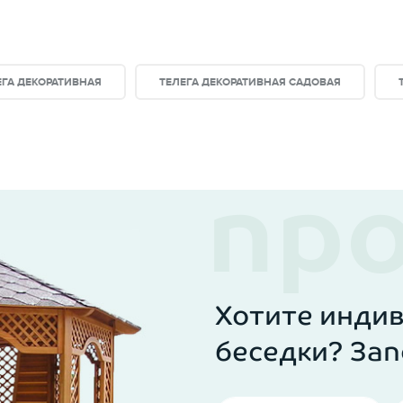
ая поможет украсить ваш дачный участок, сделает его
ЕГА ДЕКОРАТИВНАЯ
ТЕЛЕГА ДЕКОРАТИВНАЯ САДОВАЯ
едки.Ру:
аем малые архитектурные формы. Весь процесс произв
Хотите инди
беседки? Зап