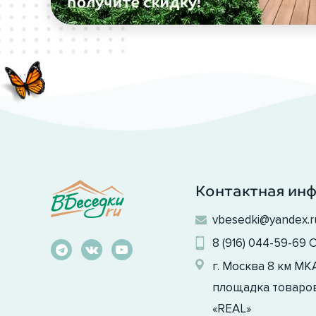
Контактная ин
vbesedki@yandex.r
8 (916) 044-59-69
С
г. Москва 8 км М
площадка товаров
«REAL»