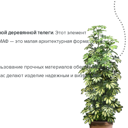
ной деревянной телеги
. Этот элемент
МАФ — это малая архитектурная форма,
ользование прочных материалов обеспечивают
кас делают изделие надежным и визуально
зместить декоративные элементы. Она станет
ыта.