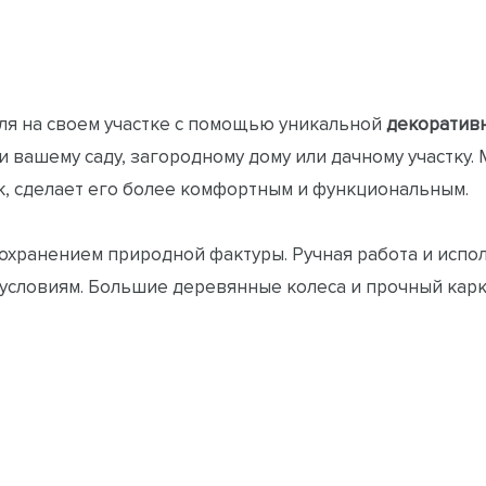
ля на своем участке с помощью уникальной
декоратив
 вашему саду, загородному дому или дачному участку. 
к, сделает его более комфортным и функциональным.
сохранением природной фактуры. Ручная работа и исп
 условиям. Большие деревянные колеса и прочный кар
ьзовать как оригинальную подставку для кашпо или ра
айну, создавая атмосферу старинного деревенского б
 придайте вашему саду неповторимый облик!