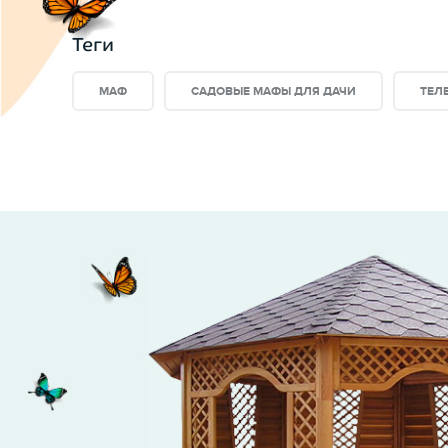
Теги
МАФ
— это малая архитектурная форма, котор
МАФ
САДОВЫЕ МАФЫ ДЛЯ ДАЧИ
ТЕЛ
Преимущество МАФ
в интернет магазине ВБес
— Долговечность;
— Надежность;
— Изысканность и стиль.
Изготовление:
Мы самостоятельно изготавлив
из высококачественных материалов.
Категория МАФ:
Телега декоративная садовая
Стиль:
Деревенский