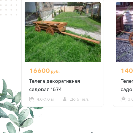
16600
140
руб.
Телега декоративная
Теле
садовая 1674
садо
4,0х1,0 м.
До 5 чел.
3,
ОФОРМИТЬ ЗАКАЗ