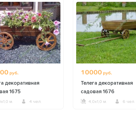
00
10000
руб.
руб.
га декоративная
Телега декоративная
вая 1675
садовая 1676
0х1,0 м.
4 чел.
4,0х1,0 м.
6 чел.
ОФОРМИТЬ ЗАКАЗ
ОФОРМИТЬ ЗАКАЗ