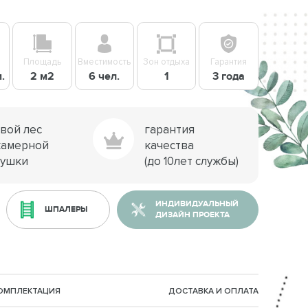
Площадь
Вместимость
Зон отдыха
Гарантия
.
2 м2
6 чел.
1
3 года
свой лес
гарантия
камерной
качества
сушки
(до 10лет службы)
ИНДИВИДУАЛЬНЫЙ
ШПАЛЕРЫ
ДИЗАЙН ПРОЕКТА
КОМПЛЕКТАЦИЯ
ДОСТАВКА И ОПЛАТА