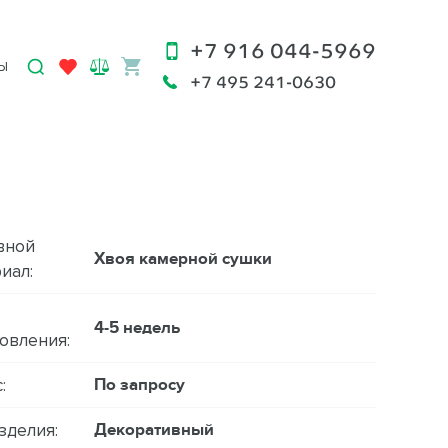
+7 916 044-5969
Ы
+7 495 241-0630
вной
Хвоя камерной сушки
иал:
4-5 недель
овления:
По запросу
:
Декоративный
зделия: