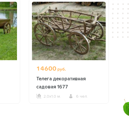
14600
руб.
Телега декоративная
садовая 1677
2,0х1,0 м.
6 чел.
ОФОРМИТЬ ЗАКАЗ