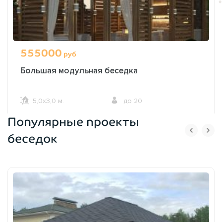
555000
руб
Большая модульная беседка
5,0х3,0 м.
до 20
Популярные проекты
ОФОРМИТЬ ЗАКАЗ
беседок