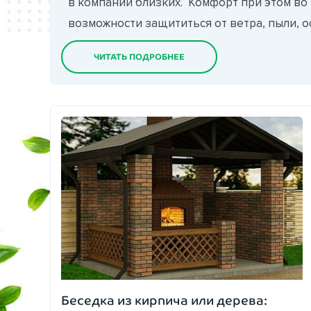
в компании близких. Комфорт при этом во
возможности защититься от ветра, пыли, о
назойливых насекомых. Поэтому самым с
ЧИТАТЬ ПОДРОБНЕЕ
позволяющим создать идеальный микрокли
является установка биоклиматической пер
биоклиматическая пергола Биоклиматическ
высокотехнологичное архитектурное реше
открытых пространств, ставшее современ
тканевым...
Беседка из кирпича или дерева: