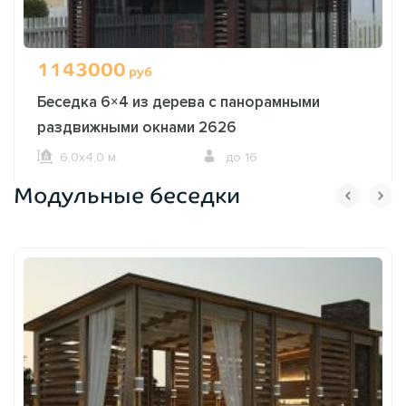
1143000
руб
Беседка 6×4 из дерева с панорамными
раздвижными окнами 2626
6,0х4,0 м.
до 16
Модульные беседки
ОФОРМИТЬ ЗАКАЗ