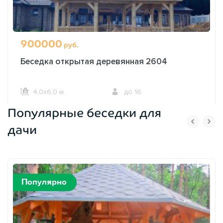
900000
руб.
Беседка открытая деревянная 2604
4,0х6,0 м.
до 16
Популярные беседки для
ОФОРМИТЬ ЗАКАЗ
дачи
Популярно