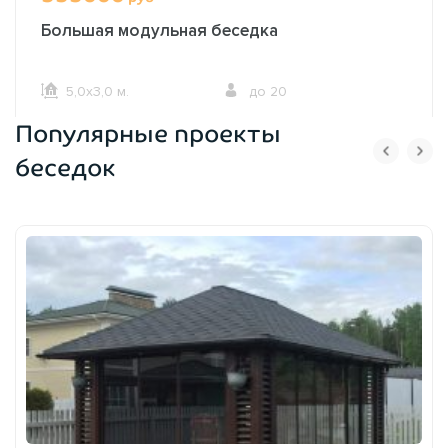
Большая модульная беседка
5,0х3,0 м.
до 20
Популярные проекты
ОФОРМИТЬ ЗАКАЗ
беседок