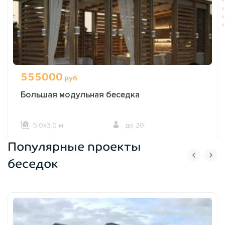
555000
руб
Большая модульная беседка
5,0х3,0 м.
до 20
Популярные проекты
ОФОРМИТЬ ЗАКАЗ
беседок