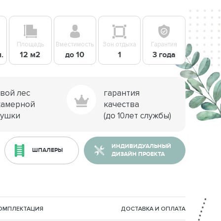
Площадь
Вместимость
Зон отдыха
Гарантия
м.
12 м2
до 10
1
3 года
свой лес
гарантия
камерной
качества
сушки
(до 10лет службы)
ИНДИВИДУАЛЬНЫЙ
ШПАЛЕРЫ
ДИЗАЙН ПРОЕКТА
КОМПЛЕКТАЦИЯ
ДОСТАВКА И ОПЛАТА