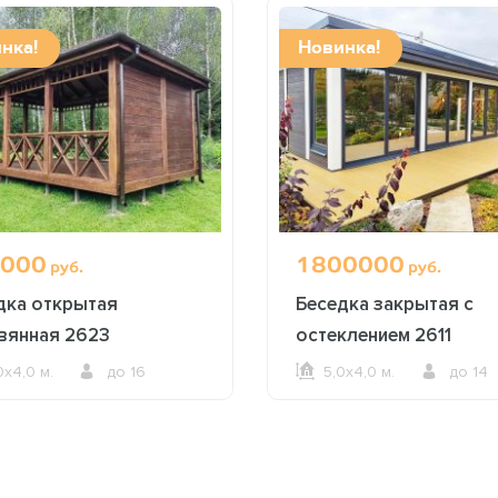
нка!
Новинка!
000
1800000
руб.
руб.
дка открытая
Беседка закрытая с
вянная 2623
остеклением 2611
0х4,0 м.
до 16
5,0х4,0 м.
до 14
ОФОРМИТЬ ЗАКАЗ
ОФОРМИТЬ ЗАКАЗ