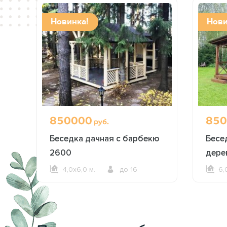
Новинка!
Нови
850000
850
руб.
Беседка дачная с барбекю
Бесе
2600
дере
4,0х6,0 м.
до 16
6,
ОФОРМИТЬ ЗАКАЗ