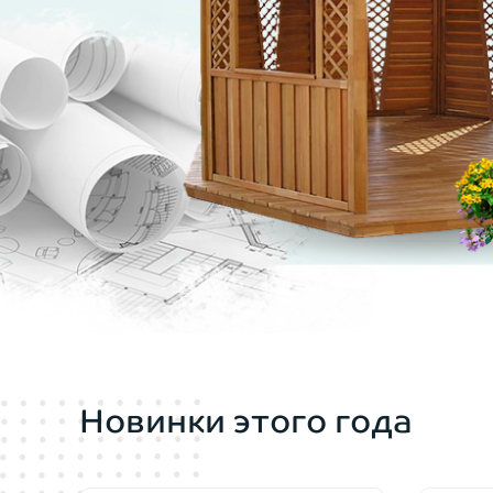
мы всегда включаем в стоимость беседки 
Высокий купол крыши
позволяет удобно э
Покрытие крыши
— кровля шестиугольно
черепицу для беседок мы заказываем у Shi
компенсирует жару и не задержит снег во
Садовая мебель
под эту форму беседки пр
условии заказа беседки), так и в магазин
Беседка деревянная 116 — хороший и сба
Новинки этого года