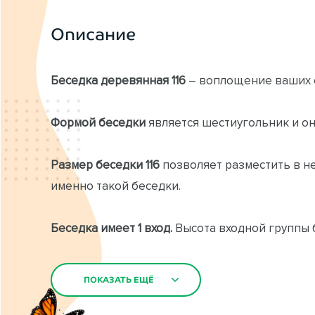
Описание
Беседка деревянная 116
– воплощение ваших с
Формой беседки
является шестиугольник и он
Размер беседки 116
позволяет разместить в н
именно такой беседки.
Беседка имеет 1 вход.
Высота входной группы б
осложнений.
ПОКАЗАТЬ ЕЩЁ
ПОКАЗАТЬ ЕЩЁ
Детали шестиугольной беседки 116
при изгото
камерной сушки, что исключает скрипы и расс