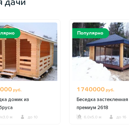
я дачи
улярно
Популярно
000
1740000
руб.
руб.
дка домик из
Беседка застекленная
бруса
премиум 2618
0х3,0 м.
до 10
6,0х5,0 м.
до 16