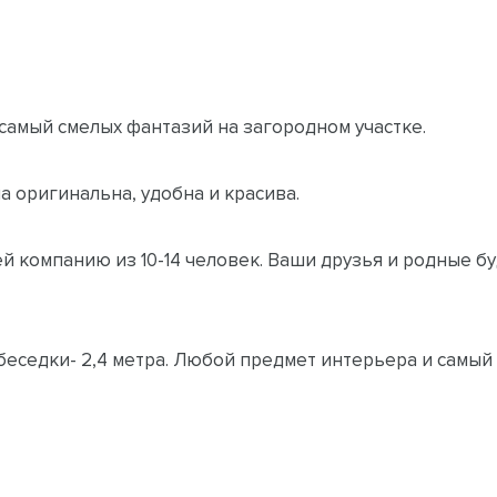
амый смелых фантазий на загородном участке.
а оригинальна, удобна и красива.
ей компанию из 10-14 человек. Ваши друзья и родные 
еседки- 2,4 метра. Любой предмет интерьера и самый 
влении точно и четко подгоняются друг к другу. Они 
ыхания узлов и стыков в беседке.