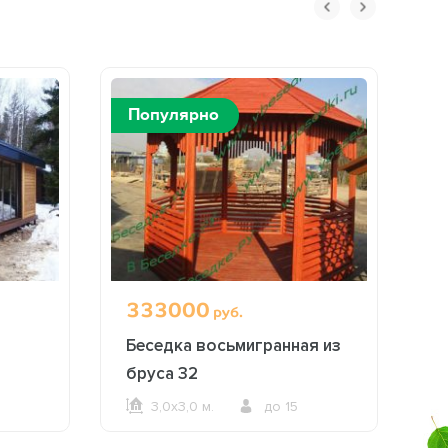
Популярно
П
333000
7
руб.
Беседка восьмигранная из
Б
бруса 32
3,0х3,0 м.
до 15