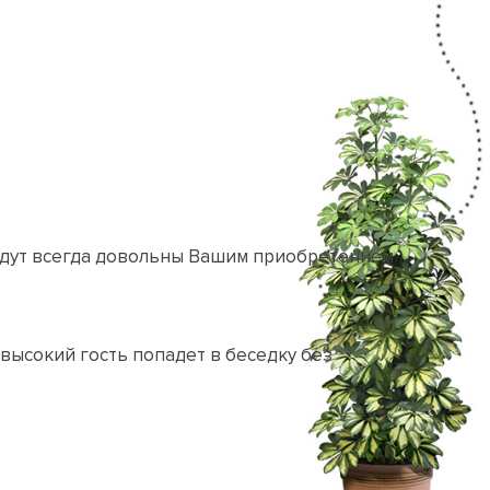
будут всегда довольны Вашим приобретением
высокий гость попадет в беседку без
изготавливаются из качественной древесины