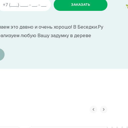
аем это давно и очень хорошо! В Беседки.Ру
еализуем любую Вашу задумку в дереве
ом проверенных поставщиков. Мягкую
ал снизит шум в беседке во время дождя,
ся как на нашем производстве (при
ыха.