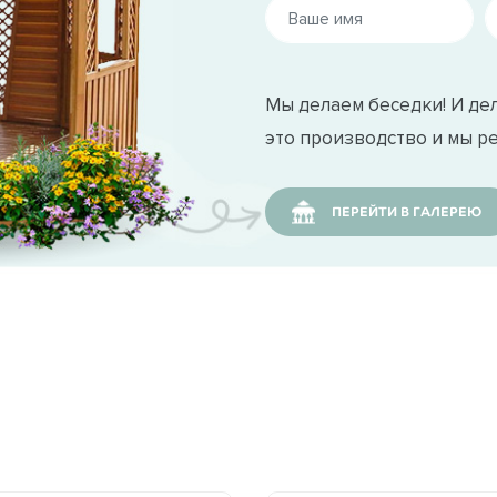
при поставке заказчику.
лектрифицировать беседку.
Мы делаем беседки! И дел
это производство и мы р
й беседки 116 выполняется кровельным материал
nglas и Katepal. Качественный кровельный матери
ПЕРЕЙТИ В ГАЛЕРЕЮ
 время зимы.
едставлена максимально широко, легко подбирает
ах Москвы и Московской области.
лансированный выбор для Вашего загородного отд