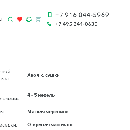
+7 916 044-5969
Ы
+7 495 241-0630
вной
Хвоя к. сушки
иал:
4 - 5 недель
овления:
Мягкая черепица
я:
Открытая частично
еседки: