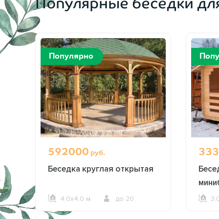
Популярные беседки дл
Популярно
Поп
592000
333
руб.
ая
Беседка круглая открытая
Бесе
мини
4,0х4,0 м.
до 20
3,