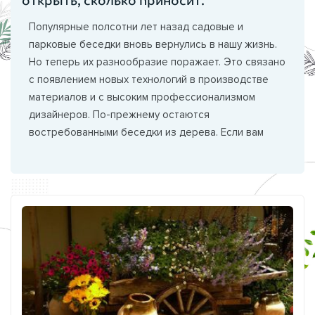
открыть, сколько приносит.
Популярные полсотни лет назад садовые и
парковые беседки вновь вернулись в нашу жизнь.
Но теперь их разнообразие поражает. Это связано
с появлением новых технологий в производстве
материалов и с высоким профессионализмом
дизайнеров. По-прежнему остаются
востребованными беседки из дерева. Если вам
близка эта тема, то можно организовать бизнес на
изготовлении садовых беседок и мебели к ней.
Этот бизнес можно начать с небольшими
вложениями. Главное – понять, на сколько
востребованными будут беседки именно в вашем
регионе. Если вы все-таки решили превратить
изготовление беседок в бизнес, то самое время
начинать составление бизнес-плана. Беседка
бизнес-план Такой бизнес можно...