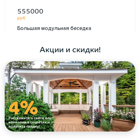
555000
руб
Большая модульная беседка
5,0х3,0 м.
до 20
Акции и скидки!
ОФОРМИТЬ ЗАКАЗ