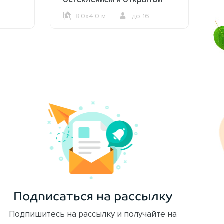
зоной барбекю 2613
8,0х4,0 м.
до 16
ОФОРМИТЬ ЗАКАЗ
Подписаться на рассылку
Подпишитесь на рассылку и получайте на