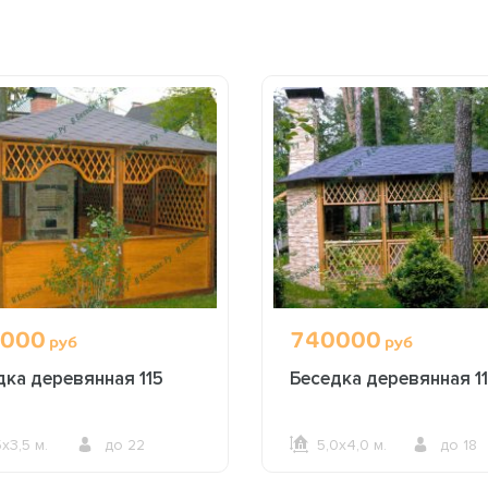
000
740000
руб
руб
дка деревянная 115
Беседка деревянная 11
5х3,5 м.
до 22
5,0х4,0 м.
до 18