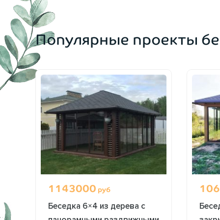
ОФОРМИТЬ ЗАКАЗ
Популярные проекты бе
1143000
106
руб
Беседка 6×4 из дерева с
Бесе
панорамными раздвижными
закр