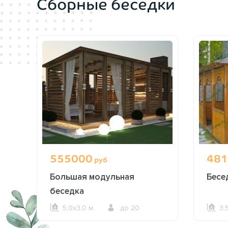
Сборные беседки
555000
481
руб
Большая модульная
Бесе
беседка
5,0х3,0 м.
до 20
3,