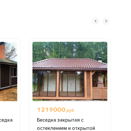
ОФОРМИТЬ ЗАКАЗ
1219000
1
руб
седка
Беседка закрытая с
Б
остеклением и открытой
с