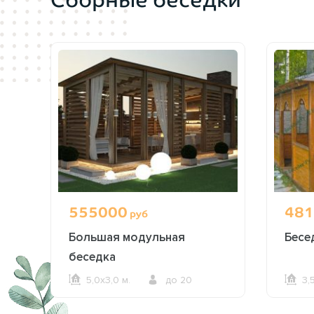
555000
481
руб
Большая модульная
Бесе
беседка
5,0х3,0 м.
до 20
3,