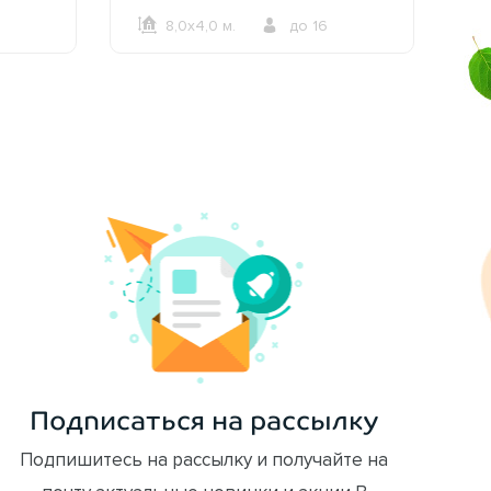
зоной барбекю 2613
8,0х4,0 м.
до 16
ОФОРМИТЬ ЗАКАЗ
Подписаться на рассылку
Подпишитесь на рассылку и получайте на