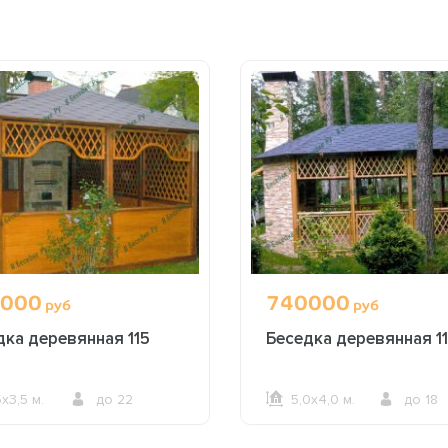
000
740000
руб
руб
дка деревянная 115
Беседка деревянная 11
5х3,5 м.
до 22
5,0х4,0 м.
до 18