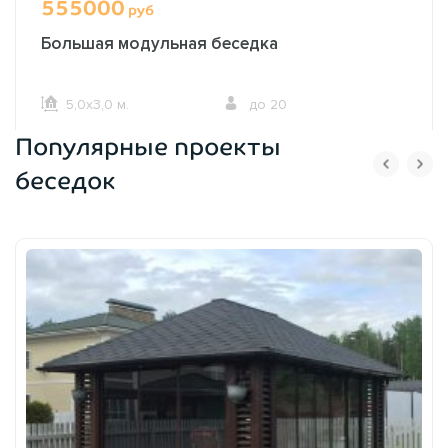
555000
руб
Большая модульная беседка
5,0х3,0 м.
до 20
Популярные проекты
ОФОРМИТЬ ЗАКАЗ
беседок