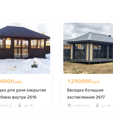
4000
1290000
руб.
руб.
дка для дачи закрытая
Беседка большая
рбекю внутри 2616
застекленная 2617
0х4,0 м.
до 16
6,0х4,0 м.
до 16