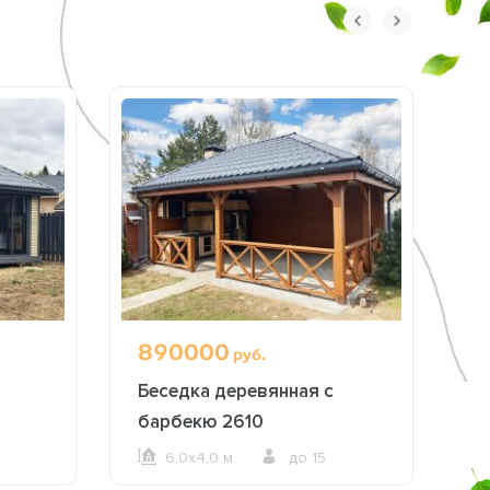
890000
1
руб.
Беседка деревянная с
Б
барбекю 2610
п
6,0х4,0 м.
до 15