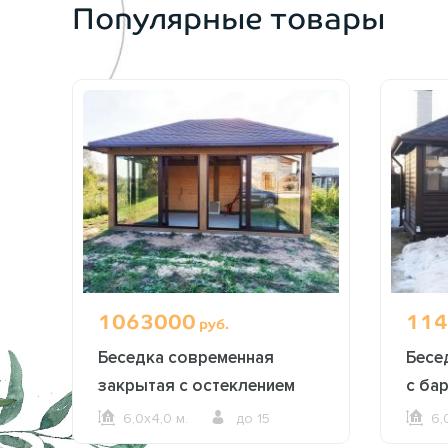
Популярные товары
1063000
114
руб.
Беседка современная
Бесе
закрытая с остеклением
с ба
2615
6,0х4,0 м.
до 15
6,