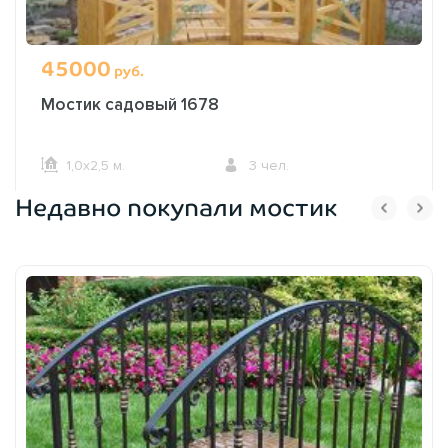
45000
руб.
Мостик садовый 1678
1,0х2,5 м.
3 чел.
Недавно покупали мостик
ОФОРМИТЬ ЗАКАЗ