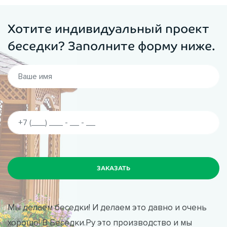
Функционал:
мост
Хотите индивидуальный проект
Секционность:
секции по 80 см.
беседки? Заполните форму ниже.
Стиль:
Кантри
Изготовление:
Мы самостоятельно изготавливаем
декоративные мостики. Весь процесс производится в
сжатые сроки и выполняется только из
высококачественных материалов.
Основные преимущества интернет-магазина ВБеседки.Ру:
Занимаемся производством декоративных мостиков более
17 лет;
Мы делаем беседки! И делаем это давно и очень
Больше 500 довольных клиентов, которые сделали заказ
хорошо! В Беседки.Ру это производство и мы
на нашем сайте и порекомендовали нас своим друзьям;