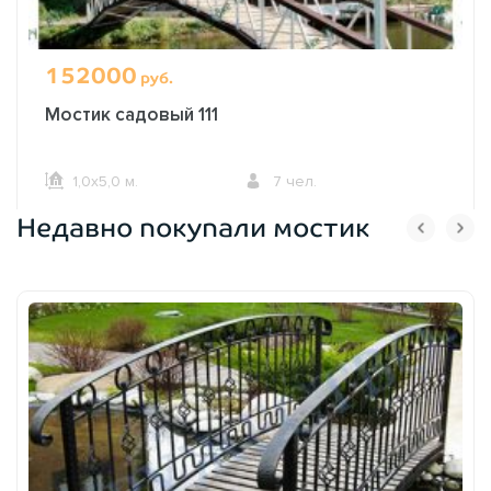
152000
руб.
Мостик садовый 111
1,0х5,0 м.
7 чел.
Недавно покупали мостик
ОФОРМИТЬ ЗАКАЗ