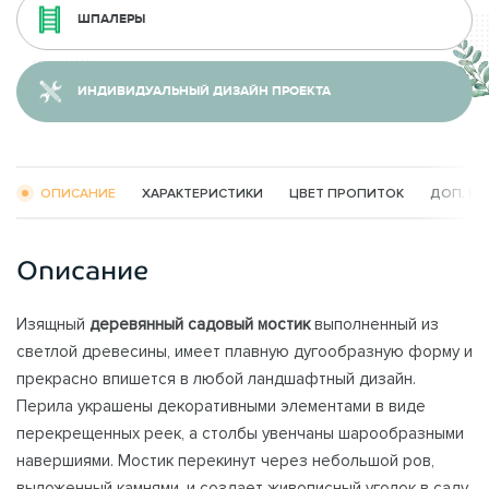
ШПАЛЕРЫ
ИНДИВИДУАЛЬНЫЙ ДИЗАЙН ПРОЕКТА
ОПИСАНИЕ
ХАРАКТЕРИСТИКИ
ЦВЕТ ПРОПИТОК
ДОП. К
Описание
Изящный
деревянный садовый мостик
выполненный из
светлой древесины, имеет плавную дугообразную форму и
прекрасно впишется в любой ландшафтный дизайн.
Перила украшены декоративными элементами в виде
перекрещенных реек, а столбы увенчаны шарообразными
навершиями. Мостик перекинут через небольшой ров,
выложенный камнями, и создает живописный уголок в саду.