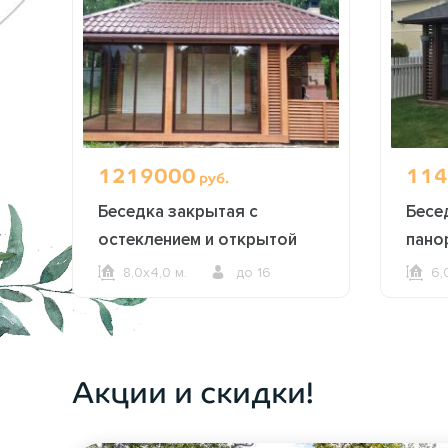
1219000
114
руб.
Беседка закрытая с
Бесе
остеклением и открытой
пано
зоной барбекю 2613
окна
8,0х4,0 м.
до 16
6,
ОФОРМИТЬ ЗАКАЗ
Акции и скидки!