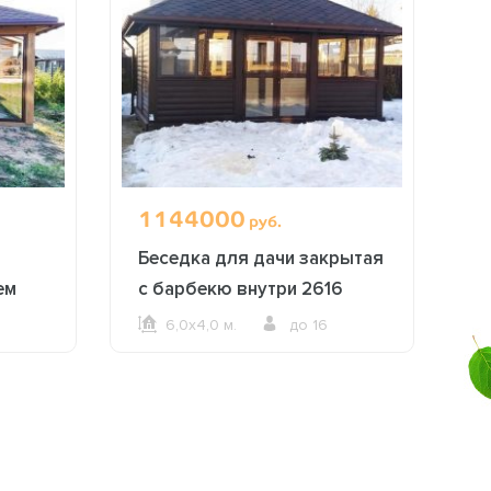
1144000
1
руб.
Беседка для дачи закрытая
Б
ем
с барбекю внутри 2616
з
6,0х4,0 м.
до 16
ОФОРМИТЬ ЗАКАЗ