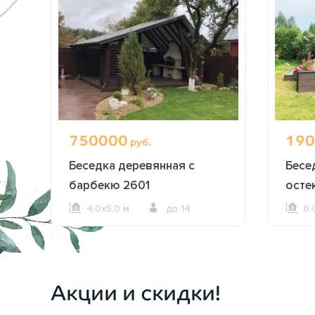
750000
190
руб.
Беседка деревянная с
Бесе
барбекю 2601
осте
внут
4,0х5,0 м.
до 14
6,
ОФОРМИТЬ ЗАКАЗ
Акции и скидки!