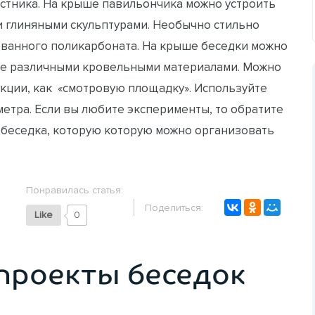
остника. На крыше павильончика можно устроить
и глиняными скульптурами. Необычно стильно
ованного поликарбоната. На крыше беседки можно
 ее различными кровельными материалами. Можно
укции, как «смотровую площадку». Используйте
метра. Если вы любите эксперименты, то обратите
я беседка, которую которую можно организовать
Понравилась статья:
Поделиться:
Like
0
проекты беседок