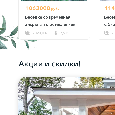
1063000
114
руб.
Беседка современная
Бесе
закрытая с остеклением
с ба
2615
6,0х4,0 м.
до 15
6,
ОФОРМИТЬ ЗАКАЗ
Акции и скидки!