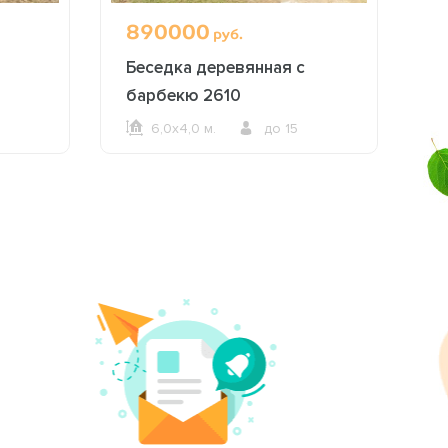
890000
1
руб.
Беседка деревянная с
Б
барбекю 2610
п
6,0х4,0 м.
до 15
ОФОРМИТЬ ЗАКАЗ