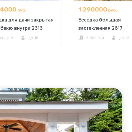
4000
1290000
руб.
руб.
дка для дачи закрытая
Беседка большая
рбекю внутри 2616
застекленная 2617
0х4,0 м.
до 16
6,0х4,0 м.
до 16
ОФОРМИТЬ ЗАКАЗ
ОФОРМИТЬ ЗАКАЗ