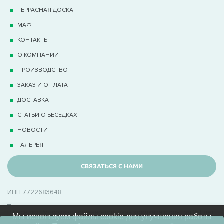
ТЕРРАCНАЯ ДОСКА
МАФ
КОНТАКТЫ
О КОМПАНИИ
ПРОИЗВОДСТВО
ЗАКАЗ И ОПЛАТА
ДОСТАВКА
СТАТЬИ О БЕСЕДКАХ
НОВОСТИ
ГАЛЕРЕЯ
СВЯЗАТЬСЯ С НАМИ
ИНН 7722683648
_
В Беседки.Ру производственно-торговая компания с опытом 15+ лет
Мы используем файлы cookie для улучшения работы
в производстве беседок