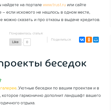
ы найдете на портале
www.trust.ru
или сайте
 – если искомого не нашлось в одном месте,
мое можно сказать и про отказы в выдаче кредитов.
Понравилась статья:
Поделиться:
Like
0
проекты беседок
?
галерее
. Уютные беседки по вашим проектам и в
, которое гармонично дополнит ландшафт вашего
годичного отдыха.